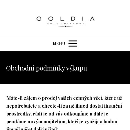
MENU
Obchodní podmínky výkupu
Máte-li zájem o prodej vašich cenných věcí, které už
nepotřebujete a chcete-li za ně ihned dostat finanční
prostředky, rádi je od vás odkoupíme a dále je
prodáme novým majitelům, kteří je využijí a budou
jim přinášet další užitek.