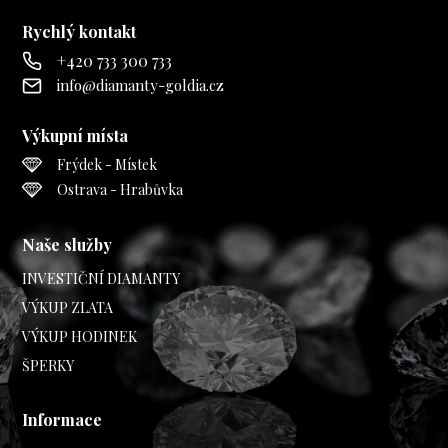
Rychlý kontakt
+420 733 300 733
info@diamanty-goldia.cz
Výkupní místa
Frýdek - Místek
Ostrava - Hrabůvka
Naše služby
INVESTIČNÍ DIAMANTY
VÝKUP ZLATA
VÝKUP HODINEK
ŠPERKY
Informace