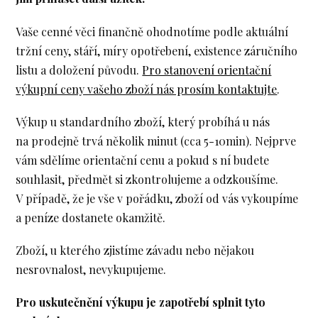
Vaše cenné věci finančně ohodnotíme podle aktuální
tržní ceny, stáří, míry opotřebení, existence záručního
listu a doložení původu.
Pro stanovení orientační
výkupní ceny vašeho zboží nás prosím kontaktujte
.
Výkup u standardního zboží, který probíhá u nás
na prodejně trvá několik minut (cca 5-10min). Nejprve
vám sdělíme orientační cenu a pokud s ní budete
souhlasit, předmět si zkontrolujeme a odzkoušíme.
V případě, že je vše v pořádku, zboží od vás vykoupíme
a peníze dostanete okamžitě.
Zboží, u kterého zjistíme závadu nebo nějakou
nesrovnalost, nevykupujeme.
Pro uskutečnění výkupu je zapotřebí splnit tyto